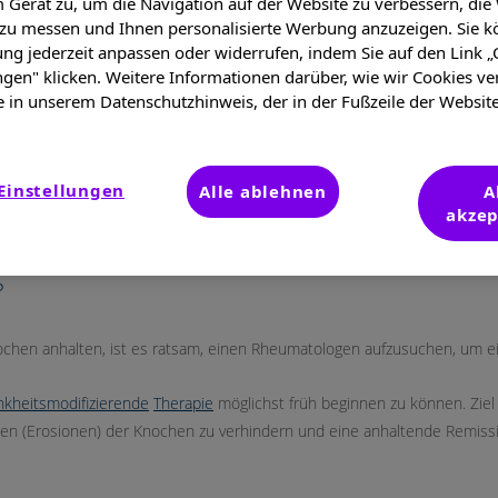
 Gerät zu, um die Navigation auf der Website zu verbessern, die
 zu messen und Ihnen personalisierte Werbung anzuzeigen. Sie k
ung jederzeit anpassen oder widerrufen, indem Sie auf den Link „
ngen" klicken. Weitere Informationen darüber, wie wir Cookies v
e in unserem Datenschutzhinweis, der in der Fußzeile der Websit
en Arthritis – Rheuma-Blut
Einstellungen
Alle ablehnen
A
bei rheumatoider Arthritis
akzep
?
en anhalten, ist es ratsam, einen Rheumatologen aufzusuchen, um eine 
nkheitsmodifizierende
Therapie
möglichst früh beginnen zu können. Ziel 
en (Erosionen) der Knochen zu verhindern und eine anhaltende Remissi