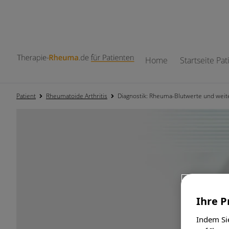
Home
Startseite Pa
Patient
Rheumatoide Arthritis
Diagnostik: Rheuma-Blutwerte und wei
Ihre P
Indem Sie