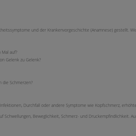
nkheitssymptome und der Krankenvorgeschichte (Anamnese) gestellt. Wich
 Mal auf?
von Gelenk zu Gelenk?
n die Schmerzen?
 Infektionen, Durchfall oder andere Symptome wie Kopfschmerz, erhöht
auf Schwellungen, Beweglichkeit, Schmerz- und Druckempfindlichkeit. Au