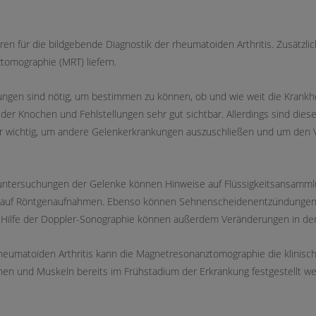
 für die bildgebende Diagnostik der rheumatoiden Arthritis. Zusätzli
tomographie (MRT) liefern.
gen sind nötig, um bestimmen zu können, ob und wie weit die Krankhei
r Knochen und Fehlstellungen sehr gut sichtbar. Allerdings sind dies
 wichtig, um andere Gelenkerkrankungen auszuschließen und um den V
luntersuchungen der Gelenke können Hinweise auf Flüssigkeitsansam
als auf Röntgenaufnahmen. Ebenso können Sehnenscheidenentzündunge
t Hilfe der Doppler-Sonographie können außerdem Veränderungen in de
heumatoiden Arthritis kann die Magnetresonanztomographie die klinis
n und Muskeln bereits im Frühstadium der Erkrankung festgestellt we