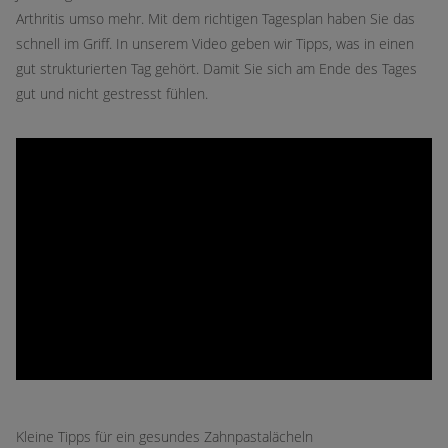
Arthritis umso mehr. Mit dem richtigen Tagesplan haben Sie das
schnell im Griff. In unserem Video geben wir Tipps, was in einen
gut strukturierten Tag gehört. Damit Sie sich am Ende des Tages
gut und nicht gestresst fühlen.
Kleine Tipps für ein gesundes Zahnpastalächeln