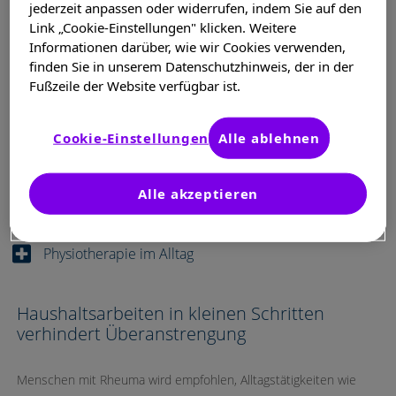
jederzeit anpassen oder widerrufen, indem Sie auf den
Link „Cookie-Einstellungen" klicken. Weitere
Informationen darüber, wie wir Cookies verwenden,
Hilfsmittel in Küche, Haushalt und Alltag
finden Sie in unserem Datenschutzhinweis, der in der
Fußzeile der Website verfügbar ist.
Hilfsmittel beim An- und Ausziehen und im Bad
Cookie-Einstellungen
Alle ablehnen
Flache Schuhe, Rollwagen und Rollkoffer entlasten
die Gelenke
Alle akzeptieren
Physiotherapie im Alltag
Haushaltsarbeiten in kleinen Schritten
verhindert Überanstrengung
Menschen mit Rheuma wird empfohlen, Alltagstätigkeiten wie