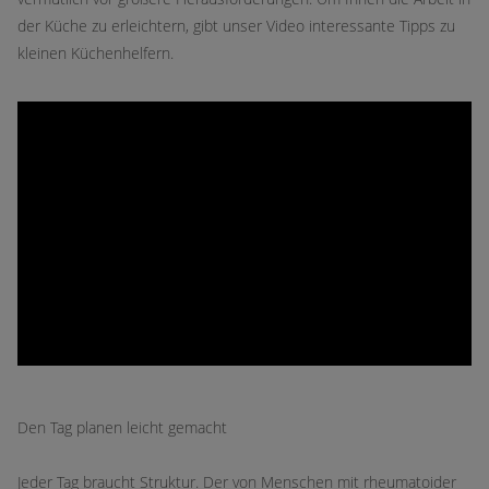
der Küche zu erleichtern, gibt unser Video interessante Tipps zu
kleinen Küchenhelfern.
Den Tag planen leicht gemacht
Jeder Tag braucht Struktur. Der von Menschen mit rheumatoider