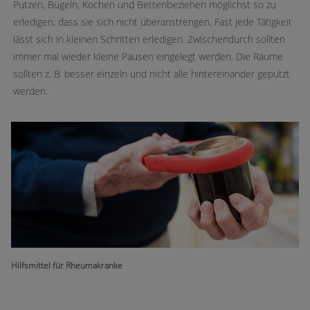
Putzen, Bügeln, Kochen und Bettenbeziehen möglichst so zu
erledigen, dass sie sich nicht überanstrengen. Fast jede Tätigkeit
lässt sich in kleinen Schritten erledigen. Zwischendurch sollten
immer mal wieder kleine Pausen eingelegt werden. Die Räume
sollten z. B. besser einzeln und nicht alle hintereinander geputzt
werden.
Hilfsmittel für Rheumakranke