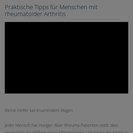
Praktische Tipps für Menschen mit
rheumatoider Arthritis
Kleine Helfer bei knurrendem Magen
Jeder Mensch hat Hunger. Aber Rheuma-Patienten stellt dies
vermutlich vor größere Herausforderungen. Um Ihnen die Arbeit in