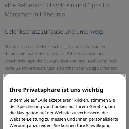
eine Reihe von Hilfsmitteln und Tipps für
Menschen mit Rheuma.
Gelenkschutz zuhause und unterwegs
Rheuma kann die Gelenke schädigen und im Verlauf der
rheumatoiden Arthritis kann es zu Fehlbelastungen und
Einschränkungen der Beweglichkeit kommen. Auch wenn noch
keine Gelenkveränderungen erkennbar oder wenig Schmerzen
spürbar sind, ist es deshalb für Rheuma-Patienten wichtig, die
Gelenke zu schützen und vor übermäßiger Beanspruchung zu
Ihre Privatsphäre ist uns wichtig
bewahren.
Indem Sie auf „Alle akzeptieren" klicken, stimmen Sie
Für einen schonenden Umgang mit den Gelenken und zur
der Speicherung von Cookies auf Ihrem Gerät zu, um
Erleichterung alltäglicher Handgriffe gibt es viele Hilfsmittel im
die Navigation auf der Website zu verbessern, die
Alltag von Rheuma-Patienten.
Website-Leistung zu messen und Ihnen personalisierte
Werbung anzuzeigen. Sie können Ihre Einwilligung