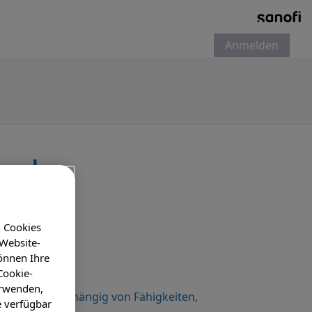
Anmelden
and
n Cookies
 Website-
önnen Ihre
Cookie-
erwenden,
ich sind – unabhängig von Fähigkeiten,
e verfügbar