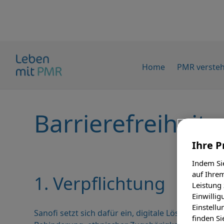
Home
PMR verste
Barrierefreiheit
Ihre P
Indem Sie
auf Ihrem
1. Verpflichtung
Leistung
Einwillig
Einstellu
Sanofi setzt sich dafür ein, digitale Lösungen ber
finden Si