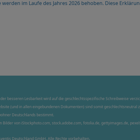
erden im Laufe des Jahres 2026 behoben. Diese Erklärung 
der besseren Lesbarkeit wird auf die geschlechtsspezifische Schreibweise verzi
bsite (und in allen eingebundenen Dokumenten) sind somit geschlechtsneutral z
inwohner Deutschlands bestimmt.
n Bilder von
iStockphoto.com
,
stock.adobe.com
,
fotolia.de
,
gettyimages.de
,
pexel
ventis Deutschland GmbH. Alle Rechte vorbehalten.