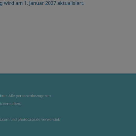
wird am 1. Januar 2027 aktualisiert.
chtet. Alle personenbezogenen
u verstehen.
s.com
und
photocase.de
verwendet.