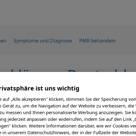
hen
Symptome und Diagnose
PMR behandeln
serklärung Deutschl
rivatsphäre ist uns wichtig
 auf „Alle akzeptieren" klicken, stimmen Sie der Speicherung vo
 Gerät zu, um die Navigation auf der Website zu verbessern, die
 zu messen und Ihnen personalisierte Werbung anzuzeigen. Sie k
ung jederzeit anpassen oder widerrufen, indem Sie auf den Link „
ngen" klicken. Weitere Informationen darüber, wie wir Cookies v
eitzustellen, die für ein möglichst breites Publikum zugängl
e in unserem Datenschutzhinweis, der in der Fußzeile der Websit