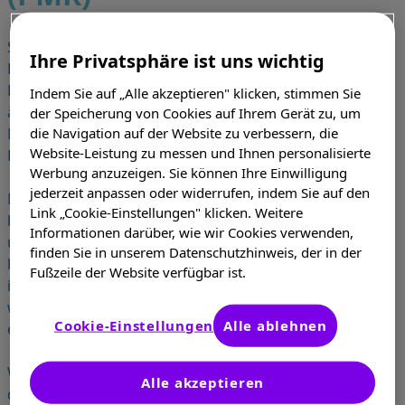
Anmelden
Sie selbst oder jemand in Ihrem Umfeld leidet an
Ihre Privatsphäre ist uns wichtig
Polymyalgia rheumatica (PMR), einer entzündlichen
Erkrankung, die vor allem ältere Menschen betrifft. PMR
Indem Sie auf „Alle akzeptieren" klicken, stimmen Sie
äußert sich meist durch Muskelschmerzen und
der Speicherung von Cookies auf Ihrem Gerät zu, um
Morgensteifigkeit, besonders in Schultern, Nacken und
die Navigation auf der Website zu verbessern, die
Website-Leistung zu messen und Ihnen personalisierte
Hüften.
Werbung anzuzeigen. Sie können Ihre Einwilligung
jederzeit anpassen oder widerrufen, indem Sie auf den
Mit dieser Website möchten wir Ihnen helfen, die PMR
Link „Cookie-Einstellungen" klicken. Weitere
besser zu verstehen, umfassend über sie aufzuklären
Informationen darüber, wie wir Cookies verwenden,
und alle Facetten dieser Erkrankung eingehender
finden Sie in unserem Datenschutzhinweis, der in der
kennenzulernen. Obwohl PMR nicht lebensbedrohlich
Fußzeile der Website verfügbar ist.
ist, erleben Betroffene aufgrund spürbarer Symptome
wie Muskelschmerzen und Bewegungseinschränkungen
Cookie-Einstellungen
Alle ablehnen
eine erhebliche Belastung.
Wir möchten Sie, Ihre Angehörigen und Freunde auf
Alle akzeptieren
diesem Weg begleiten und mit Informationen