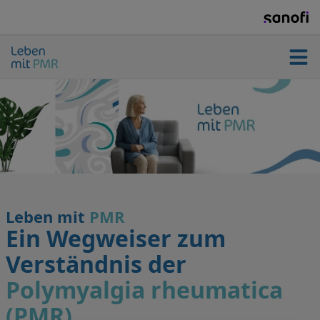
Home
PMR verstehen
Symptome und Diagnose
Leben mit
PMR
Ein Wegweiser zum
Verständnis der
PMR behandeln
Polymyalgia rheumatica
(PMR)