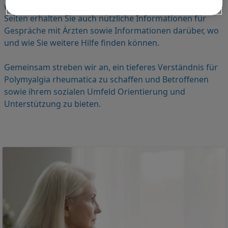
unterstützen. Sie sind nicht allein! In den folgenden
Seiten erhalten Sie auch nützliche Informationen für
Gespräche mit Ärzten sowie Informationen darüber, wo
und wie Sie weitere Hilfe finden können.
Gemeinsam streben wir an, ein tieferes Verständnis für
Polymyalgia rheumatica zu schaffen und Betroffenen
sowie ihrem sozialen Umfeld Orientierung und
Unterstützung zu bieten.